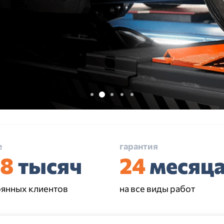
е
гарантия
58
тысяч
24
месяц
оянных клиентов
на все виды работ