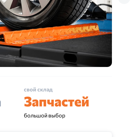
свой склад
а
Запчастей
большой выбор