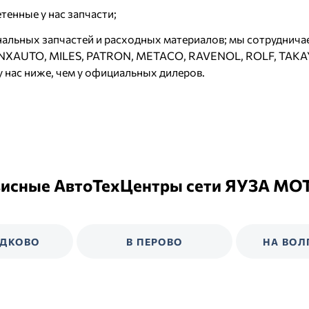
тенные у нас запчасти;
нальных запчастей и расходных материалов; мы сотруднич
 LYNXAUTO, MILES, PATRON, METACO, RAVENOL, ROLF, TAK
 у нас ниже, чем у официальных дилеров.
висные АвтоТехЦентры сети ЯУЗА МО
ЕДКОВО
В ПЕРОВО
НА ВОЛ