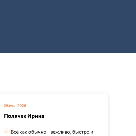
26.июл.2026
22.ию
Полячек Ирина
Бол
Всё как обычно - вежливо, быстро и
В