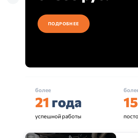
ПОДРОБНЕЕ
более
боле
21
года
1
успешной работы
пост