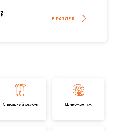
?
В РАЗДЕЛ
есарь
Слесарный ремонт
Шиномонтаж
За