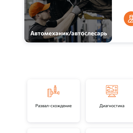
т
Маст
Автомеханик/автослесарь
слес
Развал-схождение
Диагностика