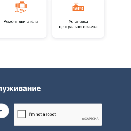
Ремонт двигателя
Установка
Ремо
центрального замка
служивание