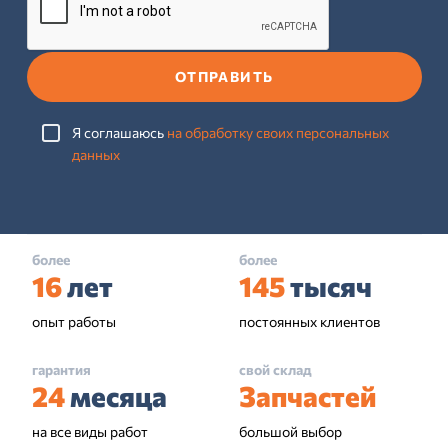
ОТПРАВИТЬ
Я соглашаюсь
на обработку своих персональных
данных
более
более
16
лет
145
тысяч
опыт работы
постоянных клиентов
гарантия
свой склад
24
месяца
Запчастей
на все виды работ
большой выбор